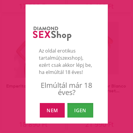
17 590 Ft
19 490 Ft
Az oldal erotikus
tartalmú(szexshop),
ezért csak akkor lépj be,
ha elmúltál 18 éves!
Elmúltál már 18
Emperita corset & thong.
OBSESSIVE Amor Blanco
éves?
underwire corset...
NEM
IGEN
18 890 Ft
21 990 Ft