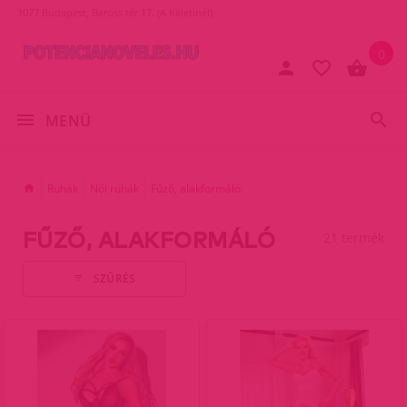
1077 Budapest, Baross tér 17. (A Keletinél)
0
MENÜ
Ruhák
Női ruhák
Fűző, alakformáló
FŰZŐ, ALAKFORMÁLÓ
21 termék
SZŰRÉS