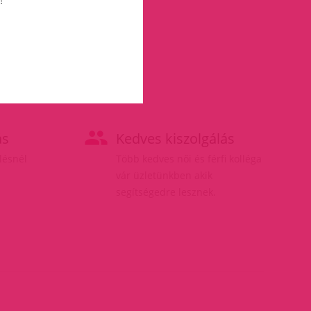
ás
Kedves kiszolgálás
elésnél
Több kedves női és férfi kolléga
vár üzletünkben akik
segítségedre lesznek.