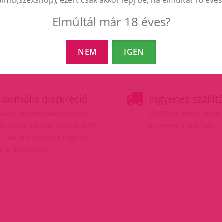
Elmúltál már 18 éves?
NEM
IGEN
aximális diszkréció
Ingyenes szállít
ladás jelölés nélküli karton
25.000 Ft feletti rend
bozban. Feladó: Diamond 99
ingyenes a szállítás!
t., senki nem tudja meg mi
n a dobozban!