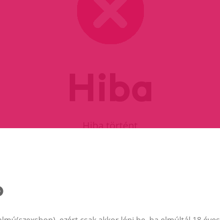
Hiba
Hiba történt
FOLYTASD A VÁSÁRLÁST
almú(szexshop), ezért csak akkor lépj be, ha elmúltál 18 éves