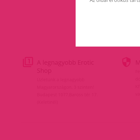
A legnagyobb Erotic
M
Shop
Fe
do
Üzletünk a legnagyobb
Kf
Magyarországon, 3 szinten!
va
Budapest 1077,Baross tér 17.
(Keletinél)